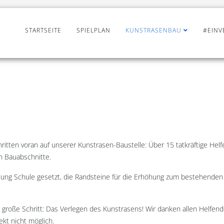
STARTSEITE
SPIELPLAN
KUNSTRASENBAU
#EINV
hritten voran auf unserer Kunstrasen-Baustelle: Über 15 tatkräftige Hel
en Bauabschnitte.
ung Schule gesetzt, die Randsteine für die Erhöhung zum bestehenden 
große Schritt: Das Verlegen des Kunstrasens! Wir danken allen Helfenden
kt nicht möglich.