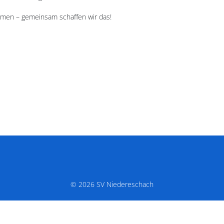
ommen – gemeinsam schaffen wir das!
© 2026 SV Niedereschach