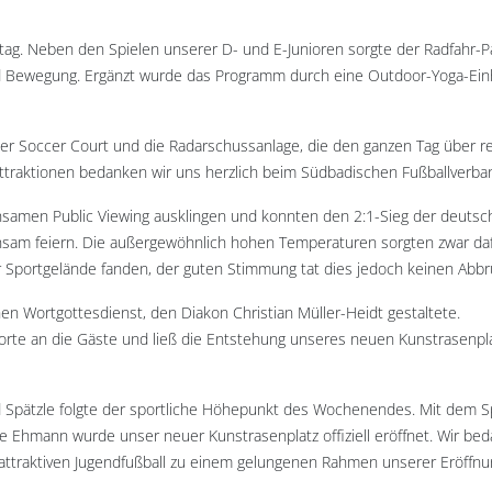
tag. Neben den Spielen unserer D- und E-Junioren sorgte der Radfahr-P
nd Bewegung. Ergänzt wurde das Programm durch eine Outdoor-Yoga-Einh
der Soccer Court und die Radarschussanlage, die den ganzen Tag über r
 Attraktionen bedanken wir uns herzlich beim Südbadischen Fußballverba
nsamen Public Viewing ausklingen und konnten den 2:1-Sieg der deuts
sam feiern. Die außergewöhnlich hohen Temperaturen sorgten zwar daf
r Sportgelände fanden, der guten Stimmung tat dies jedoch keinen Abbr
en Wortgottesdienst, den Diakon Christian Müller-Heidt gestaltete.
Worte an die Gäste und ließ die Entstehung unseres neuen Kunstrasenpl
pätzle folgte der sportliche Höhepunkt des Wochenendes. Mit dem Sp
le Ehmann wurde unser neuer Kunstrasenplatz offiziell eröffnet. Wir be
 attraktiven Jugendfußball zu einem gelungenen Rahmen unserer Eröffnu