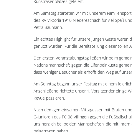
Kunstrasenplatzes gefeiert.
Am Samstag starteten wir mit unserem Familiensport
des RV Viktoria 1910 Niedereschach für viel Spaß u
Petra Baumann.
Ein echtes Highlight für unsere jungen Gäste waren 
genutzt wurden. Für die Bereitstellung dieser tollen
Den ersten Veranstaltungstag ließen wir beim gemei
Nationalmannschaft gegen die Elfenbeinküste gemein
dass weniger Besucher als erhofft den Weg auf unse
Am Sonntag begann unser Festtag mit einem feierlich
Anschließend richtete unser 1. Vorsitzender einige 
Revue passieren.
Nach dem gemeinsamen Mittagessen mit Braten und S
C-Junioren des FC 08 Villingen gegen die Fußballschu
uns herzlich bei beiden Mannschaften, die mit ihrem
beigetragen haben.