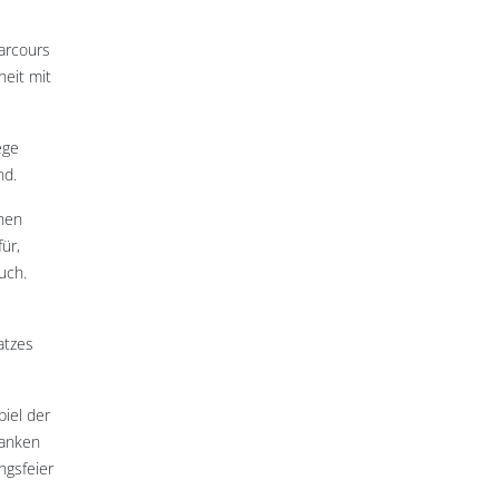
arcours
eit mit
ege
nd.
chen
ür,
uch.
atzes
iel der
danken
ngsfeier