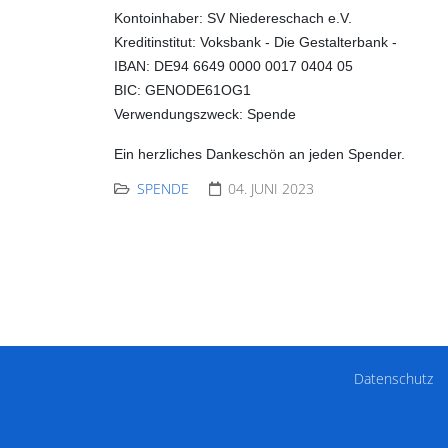
Kontoinhaber:
SV Niedereschach e.V.
Kreditinstitut:
Voksbank - Die Gestalterbank -
IBAN:
DE94 6649 0000 0017 0404 05
BIC:
GENODE61OG1
Verwendungszweck:
Spende
Ein herzliches Dankeschön an jeden Spender.
SPENDE
04. JUNI 2023
Datenschutz