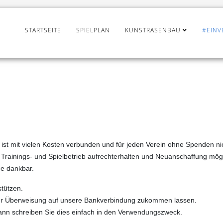
STARTSEITE
SPIELPLAN
KUNSTRASENBAU
#EINV
s ist mit vielen Kosten verbunden und für jeden Verein ohne Spenden ni
er Trainings- und Spielbetrieb aufrechterhalten und Neuanschaffung mö
de dankbar.
stützen.
er Überweisung auf unsere Bankverbindung zukommen lassen.
ann schreiben Sie dies einfach in den Verwendungszweck.